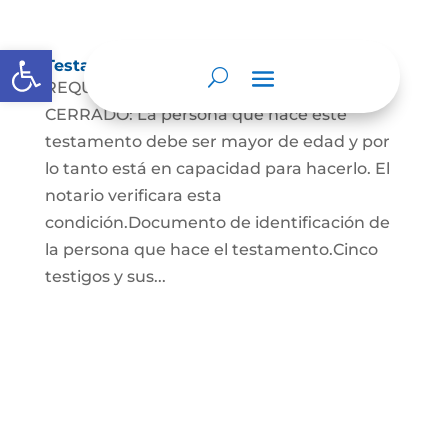
Abrir barra de herramientas
Testamento Cerrado
REQUISITOS PARA EL TESTAMENTO
CERRADO: La persona que hace este
testamento debe ser mayor de edad y por
lo tanto está en capacidad para hacerlo. El
notario verificara esta
condición.Documento de identificación de
la persona que hace el testamento.Cinco
testigos y sus...