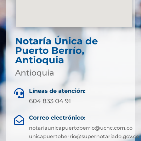
Notaría Única de
Puerto Berrío,
Antioquia
Antioquia
Líneas de atención:

604 833 04 91
Correo electrónico:

notariaunicapuertoberrio@ucnc.com.co
unicapuertoberrio@supernotariado.gov.co