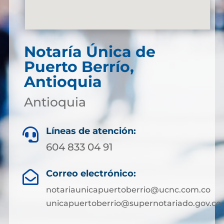
Notaría Única de
Puerto Berrío,
Antioquia
Antioquia
Líneas de atención:

604 833 04 91
Correo electrónico:

notariaunicapuertoberrio@ucnc.com.co
unicapuertoberrio@supernotariado.gov.co