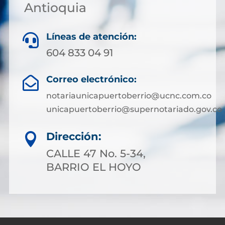
Antioquia
Líneas de atención:

604 833 04 91
Correo electrónico:

notariaunicapuertoberrio@ucnc.com.co
unicapuertoberrio@supernotariado.gov.co
Dirección:

CALLE 47 No. 5-34,
BARRIO EL HOYO