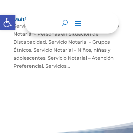
Abrir barra de herramientas
Multimedia
Servicio Notarial – Fuerzas Militares. Servicio
Notarial – Personas en Situación de
Discapacidad. Servicio Notarial – Grupos
Étnicos. Servicio Notarial – Niños, niñas y
adolescentes. Servicio Notarial – Atención
Preferencial. Servicios...