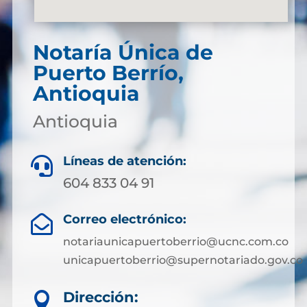
Notaría Única de
Puerto Berrío,
Antioquia
Antioquia
Líneas de atención:

604 833 04 91
Correo electrónico:

notariaunicapuertoberrio@ucnc.com.co
unicapuertoberrio@supernotariado.gov.co
Dirección:
