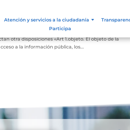
n de la información.
Atención y servicios a la ciudadanía
Transparen
Participa
al se crea la ley de transparencia y del Derecho al acces
tan otra disposiciones «Art 1.objeto. El objeto de la
ceso a la información pública, los...