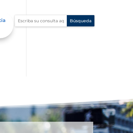
cia
o a