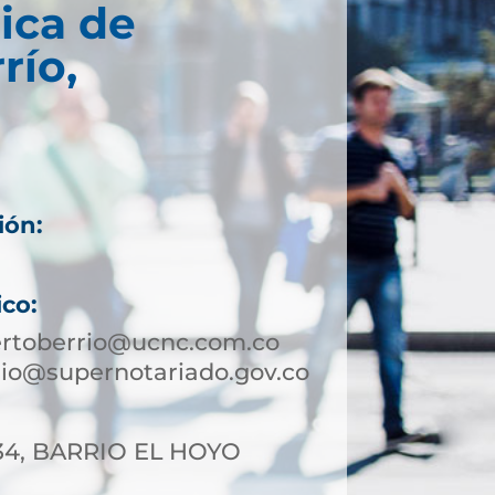
ica de
río,
ión:
ico:
ertoberrio@ucnc.com.co
io@supernotariado.gov.co
-34, BARRIO EL HOYO