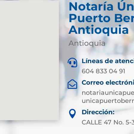
Notaría Ún
Puerto Ber
Antioquia
Antioquia
Líneas de atenc

604 833 04 91
Correo electrón

notariaunicapu
unicapuertoberr
Dirección:

CALLE 47 No. 5