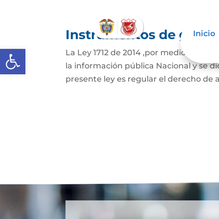
Instrumentos de gestió
Inicio
Abrir barra de herramientas
La Ley 1712 de 2014 ,por medio de la cu
la información pública Nacional y se dic
presente ley es regular el derecho de ac