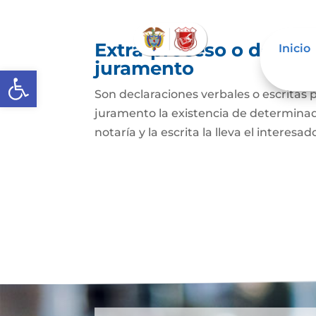
Extra-proceso o declar
Inicio
juramento
Abrir barra de herramientas
Son declaraciones verbales o escritas 
juramento la existencia de determinado
notaría y la escrita la lleva el interesa