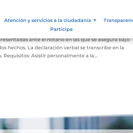
ación bajo la gravedad de
Atención y servicios a la ciudadanía
Transparen
Participa
presentadas ante el notario en las que se asegura bajo
s hechos. La declaración verbal se transcribe en la
do. Requisitos: Asistir personalmente a la...