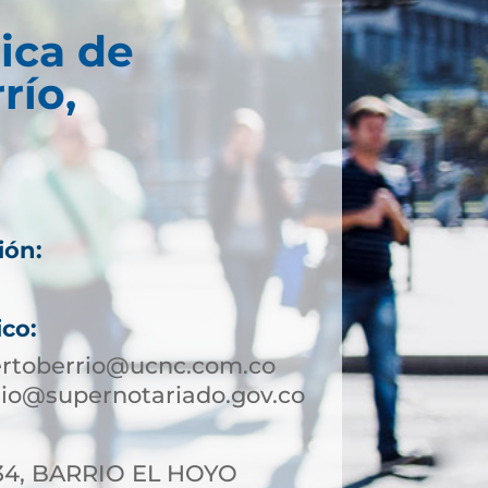
ica de
río,
ión:
ico:
ertoberrio@ucnc.com.co
io@supernotariado.gov.co
-34, BARRIO EL HOYO