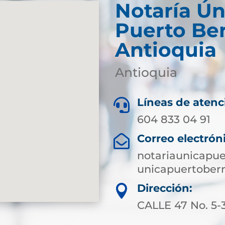
Notaría Ún
Puerto Ber
Antioquia
Antioquia
Líneas de atenc

604 833 04 91
Correo electrón

notariaunicapu
unicapuertoberr
Dirección:

CALLE 47 No. 5