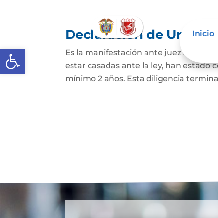
Declaración de Unión M
Inicio
Abrir barra de herramientas
Es la manifestación ante juez o notario
estar casadas ante la ley, han estado
mínimo 2 años. Esta diligencia termina c