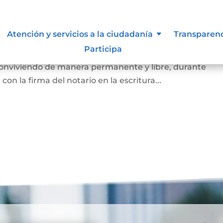
arital de Hecho
Atención y servicios a la ciudadanía
Transparen
Participa
 de la existencia de la unión entre dos personas que, si
 conviviendo de manera permanente y libre, durante
on la firma del notario en la escritura...