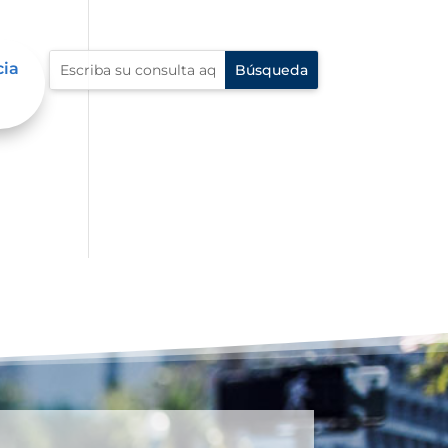
cia
n