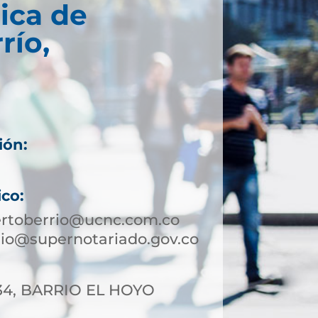
ica de
río,
ión:
ico:
ertoberrio@ucnc.com.co
io@supernotariado.gov.co
-34, BARRIO EL HOYO