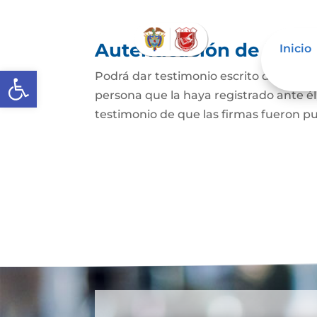
Autenticación de Firm
Inicio
Abrir barra de herramientas
Podrá dar testimonio escrito de que l
persona que la haya registrado ante él
testimonio de que las firmas fueron pu