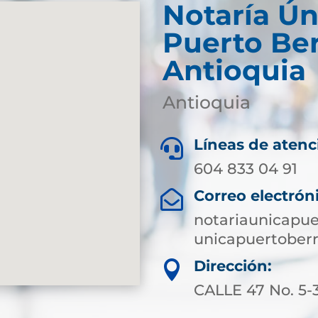
Notaría Ún
Puerto Ber
Antioquia
Antioquia
Líneas de atenc

604 833 04 91
Correo electrón

notariaunicapu
unicapuertoberr
Dirección:

CALLE 47 No. 5