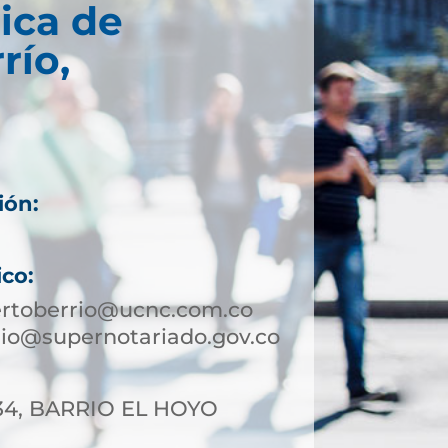
ica de
río,
ión:
ico:
ertoberrio@ucnc.com.co
io@supernotariado.gov.co
-34, BARRIO EL HOYO