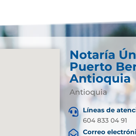
Notaría Ún
Puerto Ber
Antioquia
Antioquia
Líneas de atenc

604 833 04 91
Correo electrón
