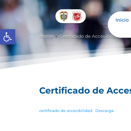
Inicio
Abrir barra de herramientas
Home
Certificado de Accesibilidad
C
9
9
Certificado de Acce
certificado de accecibilidad
Descarga