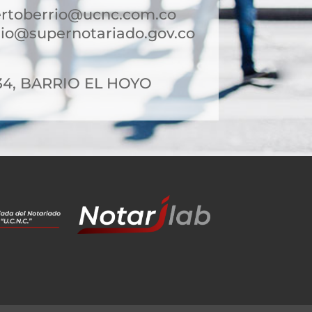
ertoberrio@ucnc.com.co
io@supernotariado.gov.co
-34, BARRIO EL HOYO