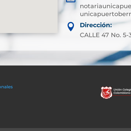
notariaunicapu
unicapuertoberr
Dirección:

CALLE 47 No. 5
onales