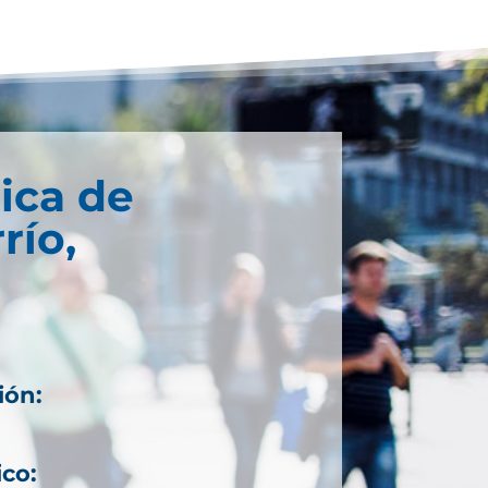
ica de
río,
ión:
ico: