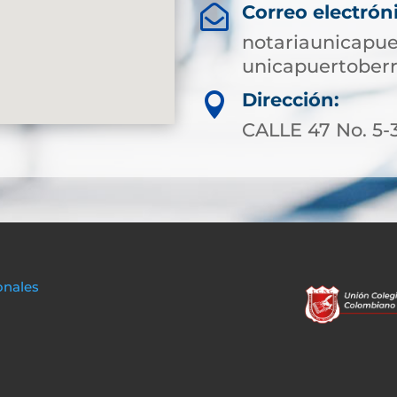
Correo electrón

notariaunicapu
unicapuertoberr
Dirección:

CALLE 47 No. 5
onales