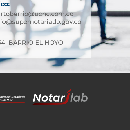
ico:
ertoberrio@ucnc.com.co
io@supernotariado.gov.co
-34, BARRIO EL HOYO