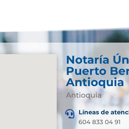
Notaría Ún
Puerto Ber
Antioquia
Antioquia
Líneas de atenc

604 833 04 91