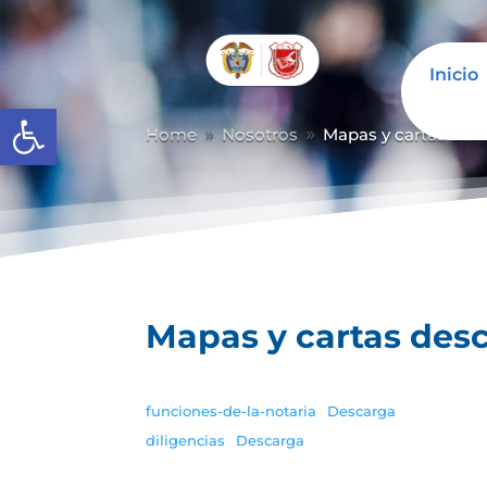
Inicio
Abrir barra de herramientas
Home
Nosotros
Mapas y cartas desc
9
9
Mapas y cartas desc
funciones-de-la-notaria
Descarga
diligencias
Descarga