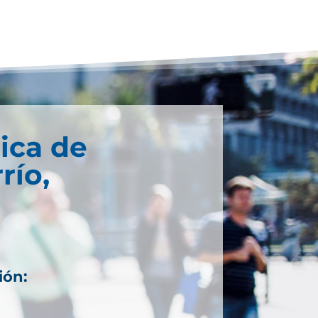
ica de
río,
ión: