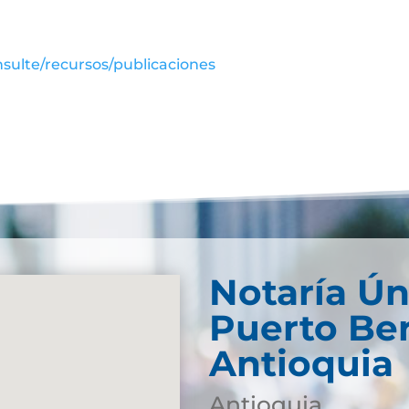
sulte/recursos/publicaciones
Notaría Ún
Puerto Ber
Antioquia
Antioquia