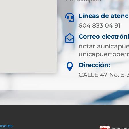
Líneas de atenc

604 833 04 91
Correo electrón

notariaunicapu
unicapuertoberr
Dirección:

CALLE 47 No. 5
onales