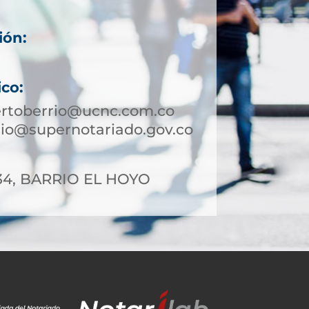
ión:
ico:
ertoberrio@ucnc.com.co
io@supernotariado.gov.co
-34, BARRIO EL HOYO