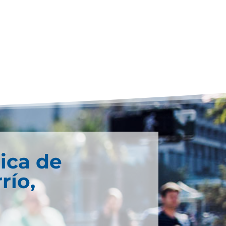
ica de
río,