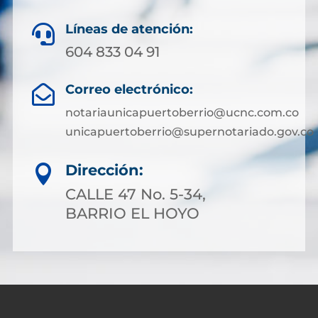
Líneas de atención:

604 833 04 91
Correo electrónico:

notariaunicapuertoberrio@ucnc.com.co
unicapuertoberrio@supernotariado.gov.co
Dirección:

CALLE 47 No. 5-34,
BARRIO EL HOYO