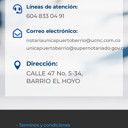
Líneas de atención:

604 833 04 91
Correo electrónico:

notariaunicapuertoberrio@ucnc.com.co
unicapuertoberrio@supernotariado.gov.co
Dirección:

CALLE 47 No. 5-34,
BARRIO EL HOYO
• Términos y condiciones